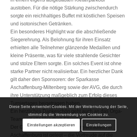
austoben. Für die nötige Stärkung zwischendurch
sorgte ein reichhaltiges Buffet mit köstlichen Speisen
und isotonischen Getränken.
Ein besonderes Highlight war die abschließende
Siegerehrung. Als Belohnung für ihren Einsatz
erhielten alle Teilnehmer glänzende Medaillen und
kleine Präsente, was für viele strahlende Gesichter
und stolze Eltern sorgte. Ein solches Event ist ohne
starke Partner nicht realisierbar. Ein herzlicher Dank
gilt daher den Sponsoren: der Sparkasse
Aschaffenburg-Miltenberg sowie der AVG, die durch
ihre Unterstützung maßgeblich zum Erfolg dieses
Turniertages beigetragen haben.
Diese Seite verwendet Cookies. Mit der Weiternutzung der Seite,
Ein herzliches Dankeschön geht auch an das Orga-
stimmst du die Verwendung von Cookies zu.
Team und alle Handball-Eltern!
Einstellungen akzeptieren
Einstellungen
Der Grundstein für eine neue Turniertradition in
Aschaffenburg ist gelegt – die Vorfreude auf die