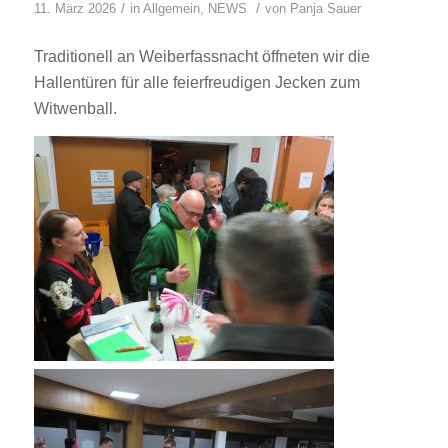
/
/
11. März 2026
in
Allgemein
,
NEWS
von
Panja Sauer
Traditionell an Weiberfassnacht öffneten wir die
Hallentüren für alle feierfreudigen Jecken zum
Witwenball.