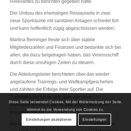
Relevantes zu berichten gegeben hätte.
Der Umbau des ehemaligen Restaurants in zwei
neue Sporträume mit sanitären Anlagen schreitet fort
und kann hoffentlich zügig abgeschlossen werden.
Martina Berninger freute sich über stabile
Mitgliederzahlen und Finanzen und bedankte sich bei
allen, die dazu beigetragen haben, das Vereinsschiff
durch diese unruhigen Zeiten zu steuern.
Die Abteilungsleiter berichteten über das wieder
angelaufene Trainings- und Wettkampfgeschehen
und zählten die Erfolge ihrer Sportler auf. Die
Turnabteilung freute sich über vier neue
Diese Seite verwendet Cookies. Mit der Weiternutzung der Seite,
Übungsleiterinnen, die im Jahr 2021 ihre Lizenz
stimmst du die Verwendung von Cookies zu.
erworben haben.
Einstellungen akzeptieren
Einstellungen
Bei den Wahlen wurde Peter Beck als Stellvertreter