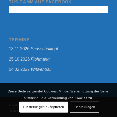
TUS DAMM AUF FACEBOOK
TERMINE
13.11.2026
Preisschafkopf
25.10.2026
Flohmarkt
04.02.2027
Witwenball
Diese Seite verwendet Cookies. Mit der Weiternutzung der Seite,
stimmst du die Verwendung von Cookies zu.
© Copyright - TuS 1863 Damm e.V.
Einstellungen akzeptieren
Einstellungen
Impressum
Datenschutzerklärung
Start