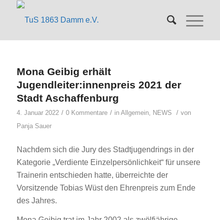
Mona Geibig erhält
Jugendleiter:innenpreis 2021 der
Stadt Aschaffenburg
/
/
/
4. Januar 2022
0 Kommentare
in
Allgemein
,
NEWS
von
Panja Sauer
Nachdem sich die Jury des Stadtjugendrings in der
Kategorie „Verdiente Einzelpersönlichkeit“ für unsere
Trainerin entschieden hatte, überreichte der
Vorsitzende Tobias Wüst den Ehrenpreis zum Ende
des Jahres.
Mona Geibig trat im Jahr 2002 als zwölfjährige