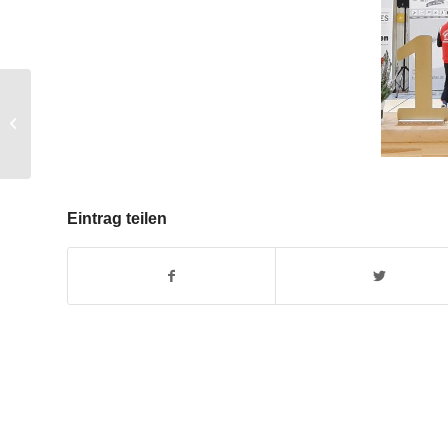
25. Preisschafkopfturnier der TuS
Damm – Alter schützt vor
Schafkopf...
Eintrag teilen