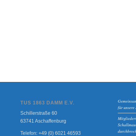
Gemeinsam 
TUS 1863 DAMM E.V.
für unsere
Schillerstraße 60
Mitgliede
63741 Aschaffenburg
Schallmaue
durchbroc
Telefon: +49 (0) 6021 46593