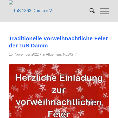
Traditionelle vorweihnachtliche Feier
der TuS Damm
/
/
15. November 2022
in
Allgemein
,
NEWS