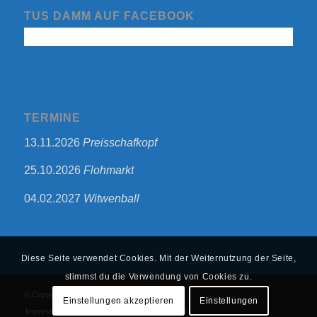
TUS DAMM AUF FACEBOOK
TERMINE
13.11.2026
Preisschafkopf
25.10.2026
Flohmarkt
04.02.2027
Witwenball
Diese Seite verwendet Cookies. Mit der Weiternutzung der Seite,
stimmst du die Verwendung von Cookies zu.
© Copyright - TuS 1863 Damm e.V.
Einstellungen akzeptieren
Einstellungen
Impressum
Datenschutzerklärung
Start