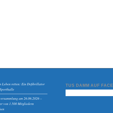
Leben retten: Ein Defibrillator
TUS DAMM AUF FAC
 Sporthalle
rversammlung am 26.06.2026 –
r von 1.500 Mitgliedern
hen