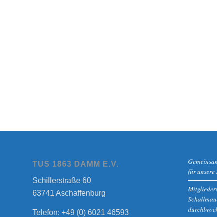
Gemeinsam 
TUS 1863 DAMM E.V.
für unsere
Schillerstraße 60
Mitgliede
63741 Aschaffenburg
Schallmaue
durchbroc
Telefon: +49 (0) 6021 46593